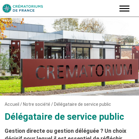
Skip
to
content
Accueil
/
Notre société
/
Délégataire de service public
Délégataire de service public
Gestion directe ou gestion déléguée ? Un choix
décisif pour lequel il est essentiel de réfléchir