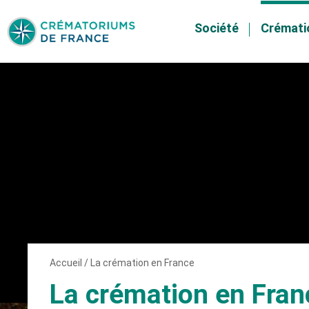
Société
Crémati
Skip
to
content
Accueil
/
La crémation en France
La crémation en Fran